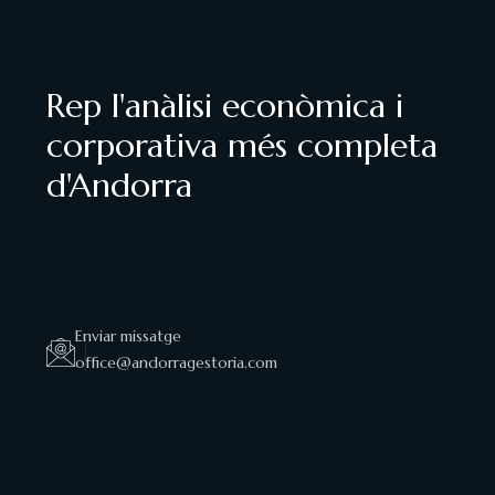
Rep l'anàlisi econòmica i
corporativa més completa
d'Andorra
Enviar missatge
office@andorragestoria.com