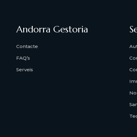
Andorra Gestoria
S
Contacte
Au
FAQ’s
Co
Serveis
Co
Imm
No
San
Te