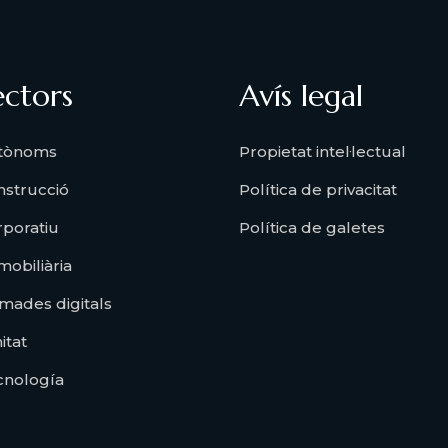
ectors
Avís legal
tònoms
Propietat intel·lectual
nstrucció
Política de privacitat
rporatiu
Política de galetes
obiliària
mades digitals
itat
cnología