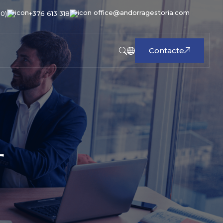
office@andorragestoria.com
00)
+376 613 318
Contacte
4