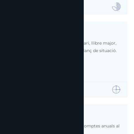
01
Libres comptables
Experts en l'elaboració del llibre diari, llibre major,
comptes de pèrdues i guanys i balanç de situació.
02
Comptes anuals
Presentació, anàlisi i dipòsit dels comptes anuals al
Registre.