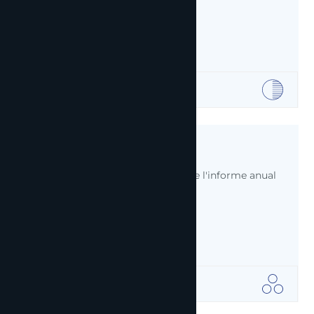
03
Informes de gestió
Realització, anàlisi i presentació de l'informe anual
de gestió.
04