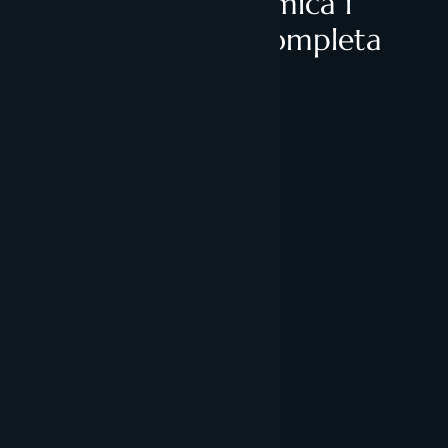
Rep l'anàlisi econòmica i
corporativa més completa
d'Andorra
Enviar missatge
office@andorragestoria.com
Andorra Gestoria
Contacte
FAQ’s