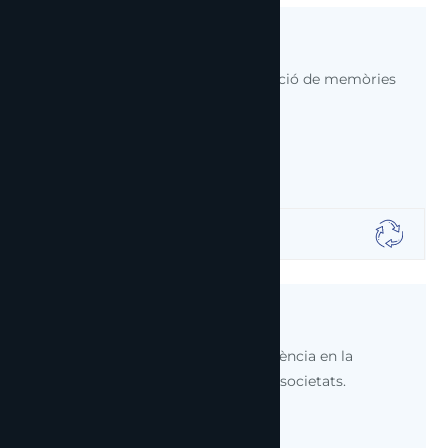
Memòries
Redacció, digitalització i presentació de memòries
comptable i corporativa.
05
Liquidacions
Comptem amb una àmplia experiència en la
dissolució, liquidació i extinció de societats.