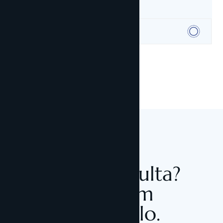
06
Té alguna consulta?
Digueu-nos com
podem ajudar-lo.