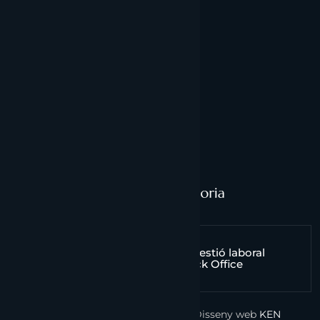
Propietat intel·lectual
Política de privacitat
Política de galetes
Comptabilitat
Fiscalitat
Gestió laboral
Inversió estrangera
Back Office
© Copyright 2024
Andorra Gestoria
| Disseny web
KEN