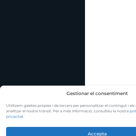
Gestionar el consentiment
Utilitzem galetes pròpies i de tercers per personalitzar el contingut i els
analitzar el nostre trànsit. Per a més informació, consulteu la nostra
pol
privacitat
.
Accepta