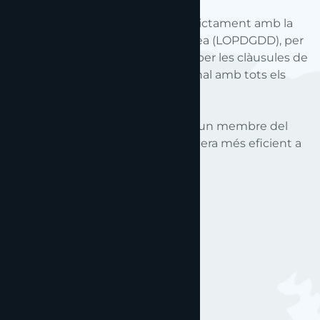
A
Andorra Gestoria
complim estrictament amb la
Llei de Protecció de Dades europea (LOPDGDD), per
la qual cosa tenim total respecte per les clàusules de
confidencialitat i secret professional amb tots els
nostres clients.
Contacti amb
Andorra Gestoria
i un membre del
nostre equip respondrà de la manera més eficient a
les seves necessitats
.