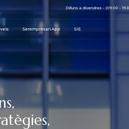
Dilluns a divendres - (09:00 - 19.
veis
Serempresari.app
SIE
ns,
atègies,