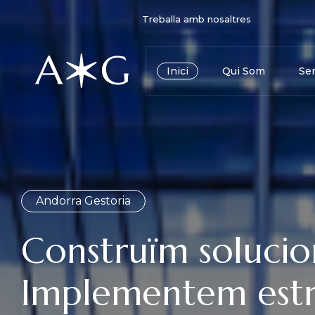
Treballa amb nosaltres
Inici
Qui Som
Ser
Andorra Gestoria
Construïm solucio
Implementem estr