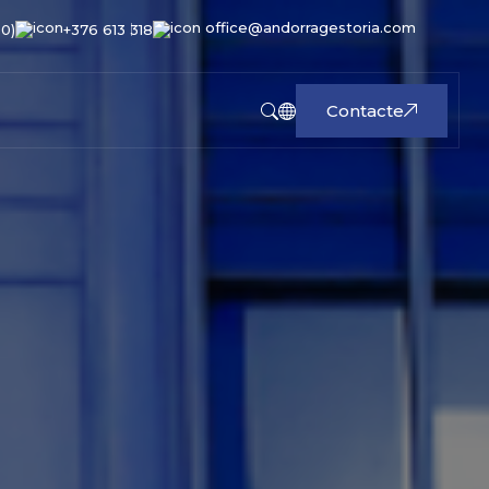
office@andorragestoria.com
00)
+376 613 318
Contacte