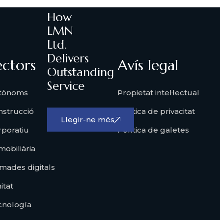
on
How
LMN
Ltd.
Delivers
ectors
Avís legal
Outstanding
Service
tònoms
Propietat intel·lectual
nstrucció
Política de privacitat
Llegir-ne més
rporatiu
Política de galetes
obiliària
mades digitals
itat
cnología