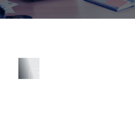
Health
Care
Human
Resources
A
Case
Study