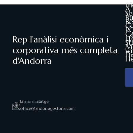
Ma
th
A
Se
Bu
Be
Co
P
Ca
Rep l'anàlisi econòmica i
Lt
St
M
corporativa més completa
wi
Di
He
d'Andorra
Enviar missatge
office@andorragestoria.com