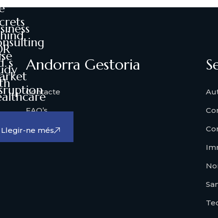
rket:
e
crets
siness
hind
nsulting
QR
se
d.’s
Andorra Gestoria
S
udy
arket
th
sruption
Contacte
Au
althcare
FAQ’s
Co
Llegir-ne més
Serveis
Co
Llegir-ne més
Imm
No
San
Te