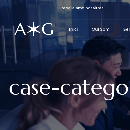
Treballa amb nosaltres
Inici
Qui Som
Ser
case-catego