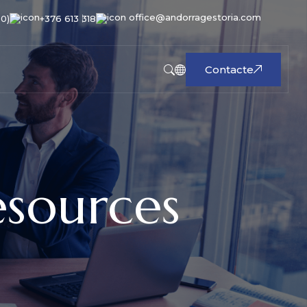
office@andorragestoria.com
00)
+376 613 318
Contacte
sources