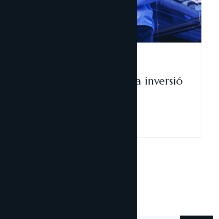
Inversió estrangera
30 abril, 2024
Les noves limitacions a la inversió
estrangera a Andorra
Llegir-ne més
Cerca