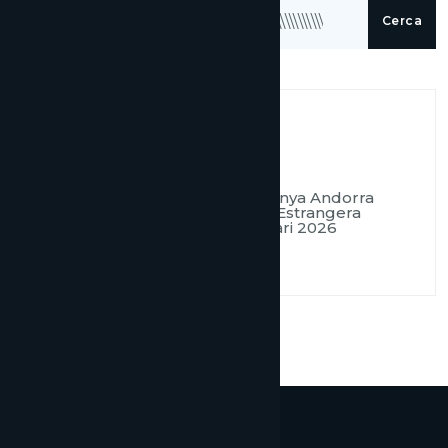
Cerca
Tags:
Conveni Doble Imposició Espanya Andorra
Empreses A Andorra
Inversió Estrangera
Llei Òmnibus
Mercat Inmobiliari 2026
Residència Fiscal Andorra