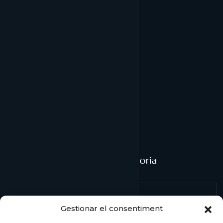
Avís legal
Propietat intel·lectual
Política de privacitat
Política de galetes
Comptabilitat
Fiscalitat
Gestió laboral
Gestionar el consentiment
Inversió estrangera
Back Office