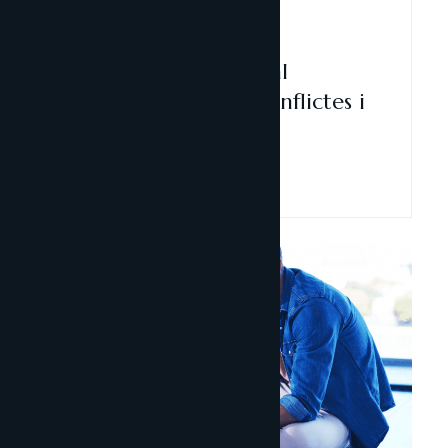
Fiscalitat
30 maig, 2025
Canvi de residència fiscal
d’Espanya a Andorra: conflictes i
solucions
Llegir-ne més