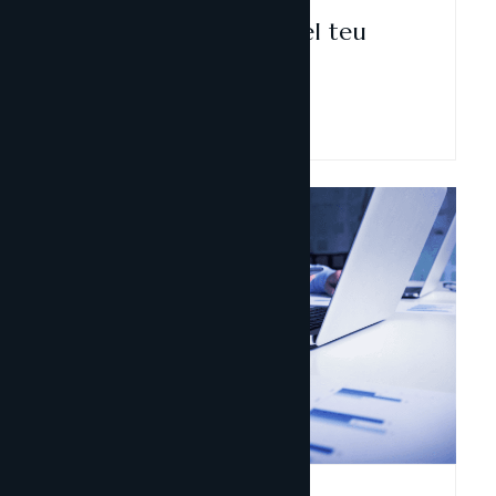
Andorra: quan l’èxit és el teu
pitjor enemic
Llegir-ne més