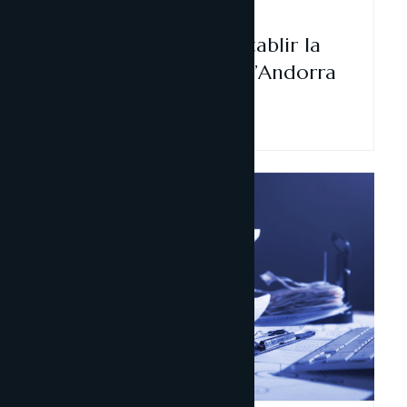
Fiscalitat
16 juny, 2025
Guia legal i fiscal per establir la
residència al Principat d’Andorra
Llegir-ne més