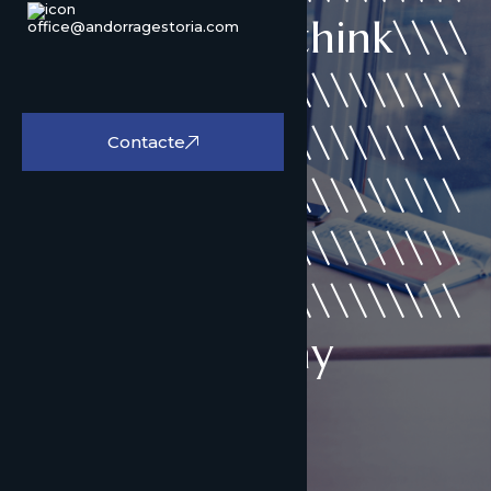
\\\\\\\\\\\\\\\think\\\\
office@andorragestoria.com
\\\\\\\\\\\\\\\\\\\\\\\\
\\\\\\\\\\\\\\\\\\\\\\\\
Contacte
\\\\\\\\\\\\\\\\\\\\\\\\
\\\\\\\\\\\\\\\\\\\\\\\\
\\\\\\\\\\\\\\\\\\\\\\\\
\\\\View/display