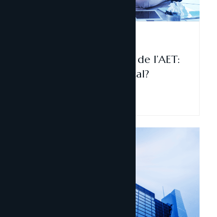
Fiscalitat
19 maig, 2025
Andorra i la llista negra de l’AET:
risc real o estratègia fiscal?
Llegir-ne més