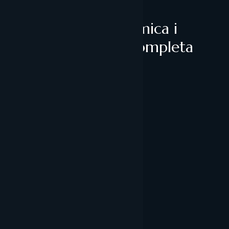
Rep l'anàlisi econòmica i
corporativa més completa
d'Andorra
Enviar missatge
office@andorragestoria.com
Andorra Gestoria
Contacte