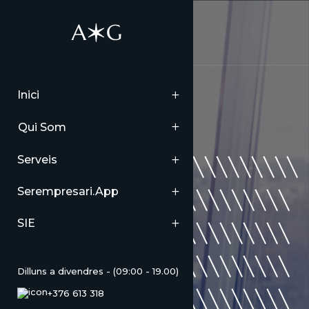
Inici
Looking for :
Qui Som
admin/\\\\\\\\\\\\\\\\\
Serveis
\\\\\\\\\\\\\\\\\\\\\\\\
Serempresari.app
\\\\\\\\\\\\\\\\\\\\\\\\
SIE
\\\\\\\\\\\\\\\\\\\\\\\\
Dilluns a divendres - (09:00 - 19.00)
\\\\\\\\\\\\\\\\\\\\\\\\
+376 613 318