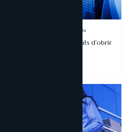
Inversió estrangera
13 novembre, 2024
Quines són les possibilitats d’obrir
una empresa a Andorra
Llegir-ne més